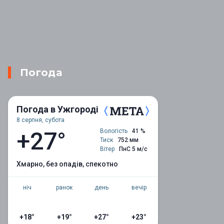
Погода
Погода в Ужгороді
8 серпня, субота
+27°
Вологість
41 %
Тиск
752 мм
Вітер
ПнС 5 м/с
хмарно, без опадів, спекотно
ніч
ранок
день
вечір
+18°
+19°
+27°
+23°