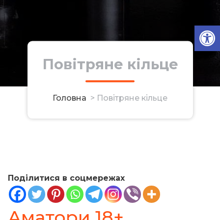
Ві
Повітряне кільце
Головна
>
Повітряне кільце
Поділитися в соцмережах
Аматори 18+