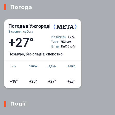
Погода
Погода в Ужгороді
8 серпня, субота
+27°
Вологість
42 %
Тиск
752 мм
Вітер
ПнС 5 м/с
похмуро, без опадів, спекотно
ніч
ранок
день
вечір
+18°
+20°
+27°
+23°
Події