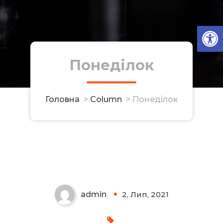
Ві
Понеділок
Головна
>
Column
>
Понеділок
Понеділок
admin
2, Лип, 2021
0