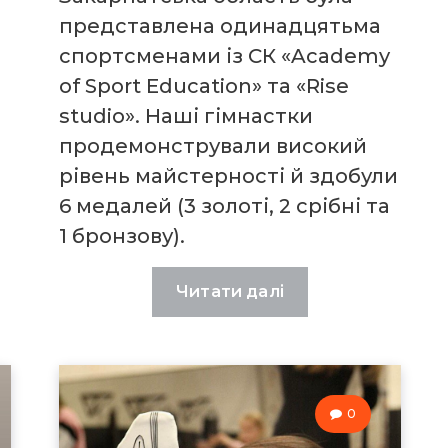
представлена одинадцятьма
спортсменами із СК «Academy
of Sport Education» та «Rise
studio». Наші гімнастки
продемонстрували високий
рівень майстерності й здобули
6 медалей (3 золоті, 2 срібні та
1 бронзову).
Читати далі
0