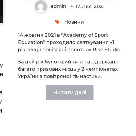
admin
17, Лис, 2021
Новини
14 жовтня 2021 в “Academy of Sport
Education” проходило святкування «1
рік секції повітряні полотна» Rise Studio
За цей рік було прийнято та одержано
y
багато призових місць у 2 чемпіонатах
в
України з повітряної гімнастики.
а
Читати далі
у
и