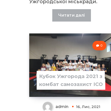
Ужгородської міськради.
Читати далі
0
Кубок Ужгорода 2021 з
комбат самозахист ІСО
admin
16, Лис, 2021