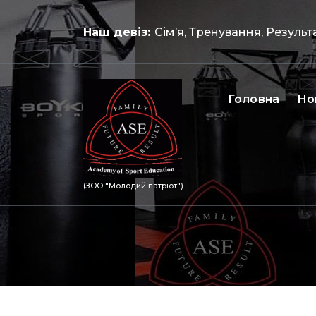
Перейти
до
Наш девіз:
Сім’я, Тренування, Результ
контенту
Головна
Но
(ЗОО "Молодий патріот")