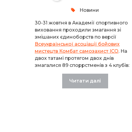
Новини
30-31 жовтня в Академії спортивного
виховання проходили змагання зі
змішаних єдиноборств по версії
Всеукраїнської асоціації бойових
мистецтв Комбат самозахист ІСО
. На
двох татамі протягом двох днів
змагалися 89 споррстменів з 4 клубів:
Читати далі