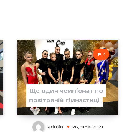
2
Ще один чемпіонат по
повітряній гімнастиці
admin
26, Жов, 2021