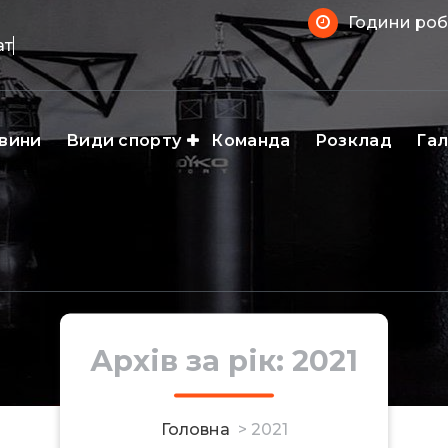
Години робо
а
вини
Види спорту
Команда
Розклад
Га
Архів за рік: 2021
Головна
>
2021