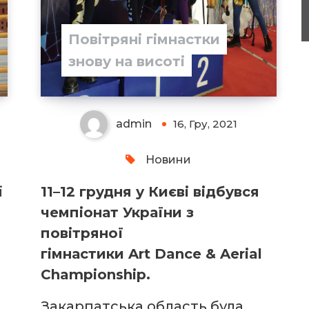
Повітряні гімнастки
знову на висоті
admin
16, Гру, 2021
Новини
і
11–12 грудня у Києві відбувся
чемпіонат України з
повітряної
т
гімнастики Art Dance & Aerial
Championship.
Закарпатська область була