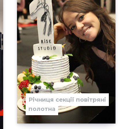
Річниця секції повітряні
полотна