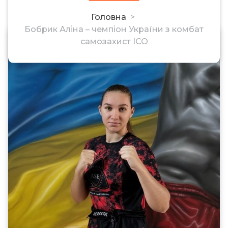
Головна
>
Бобрик Аліна – чемпіон України з комбат
самозахист ІСО
0