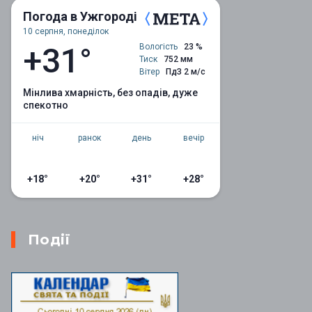
Погода в Ужгороді
10 серпня, понеділок
+31°
Вологість
23 %
Тиск
752 мм
Вітер
ПдЗ 2 м/с
мінлива хмарність, без опадів, дуже
спекотно
ніч
ранок
день
вечір
+18°
+20°
+31°
+28°
Події