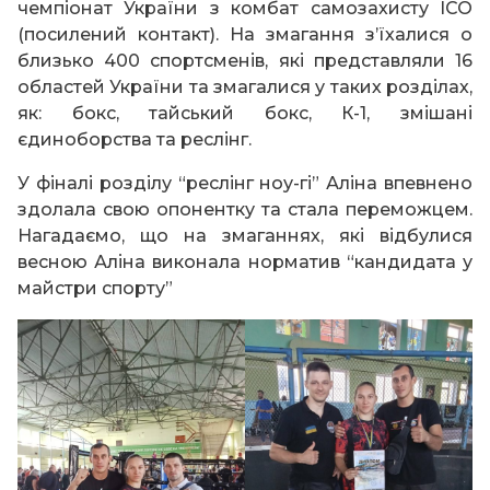
чемпіонат України з комбат самозахисту ІСО
(посилений контакт). На змагання з’їхалися о
близько 400 спортсменів, які представляли 16
областей України та змагалися у таких розділах,
як: бокс, тайський бокс, К-1, змішані
єдиноборства та реслінг.
У фіналі розділу “реслінг ноу-гі” Аліна впевнено
здолала свою опонентку та стала переможцем.
Нагадаємо, що на змаганнях, які відбулися
весною Аліна виконала норматив “кандидата у
майстри спорту”