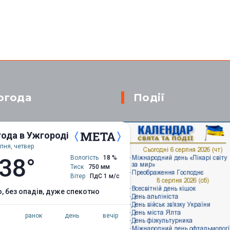
огода
Події
ода в Ужгороді
пня, четвер
38°
Вологість
18 %
Тиск
750 мм
Вітер
ПдС 1 м/с
о, без опадів, дуже спекотно
ранок
день
вечір