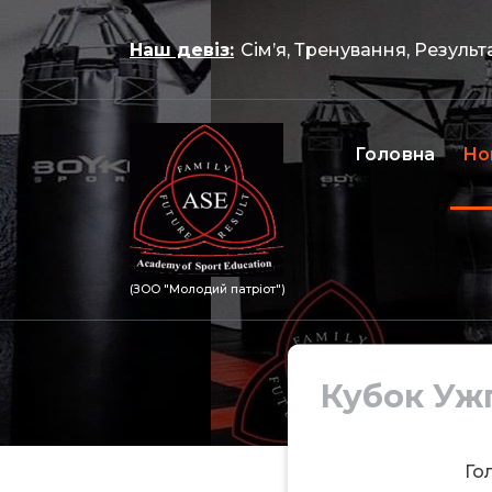
Перейти
до
Наш девіз:
Сім’я, Тренування, Результ
контенту
Головна
Но
(ЗОО "Молодий патріот")
Кубок Уж
Го