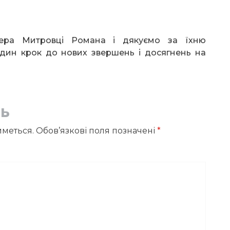
енера Митровці Романа і дякуємо за їхню
один крок до нових звершень і досягнень на
дь
меться.
Обов’язкові поля позначені
*