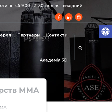
ти пн-сб 9:00 - 21:30, неділя - вихідний
Ві
лерея
Партнери
Контакти
Академія 3D
орств ММА
ММА