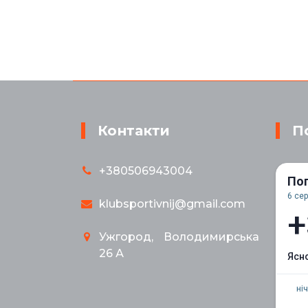
Контакти
П
+380506943004
Пог
6 сер
klubsportivnij@gmail.com
+
Ужгород, Володимирська
26 А
ясн
ніч