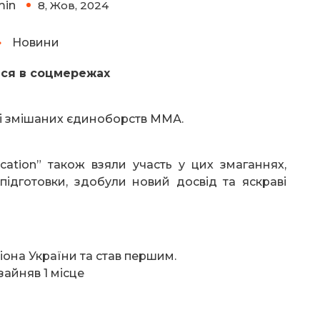
min
8, Жов, 2024
Новини
ся в соцмережах
зі змішаних єдиноборств ММА.
ation” також взяли участь у цих змаганнях,
ідготовки, здобули новий досвід та яскраві
она України та став першим.
айняв 1 місце