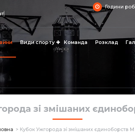
Години робо
ат
вини
Види спорту
Команда
Розклад
Га
города зі змішаних єдиноб
ловна
>
Кубок Ужгорода зі змішаних єдиноборств 