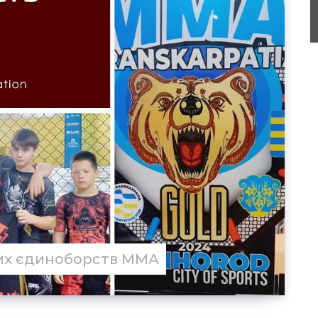
них єдиноборств ММА