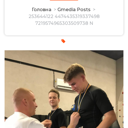
7219574965303509738 N
Головна
>
Gmedia Posts
>
253644122 4474435319337498
7219574965303509738 N
admin
16, Лис, 2021
0