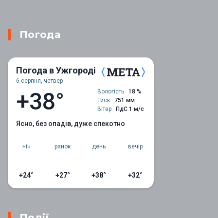
Погода
Погода в Ужгороді
6 серпня, четвер
+38°
Вологість
18 %
Тиск
751 мм
Вітер
ПдС 1 м/с
ясно, без опадів, дуже спекотно
ніч
ранок
день
вечір
+24°
+27°
+38°
+32°
Події