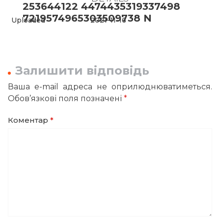
253644122 4474435319337498
7219574965303509738 N
Uploaded
2021-11-16
Залишити відповідь
Ваша e-mail адреса не оприлюднюватиметься.
Обов’язкові поля позначені
*
Коментар
*