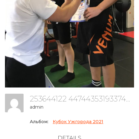
253644122 4474435319337498 7219574965303509738 N
admin
Альбом:
Кубок Ужгорода 2021
DETAILS