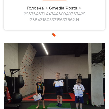
2384318053315667862 N
Головна
>
Gmedia Posts
>
253734371 4474436049337425
2384318053315667862 N
admin
16, Лис, 2021
0