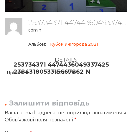
253734371 4474436049337425 2384318053315667862 N
admin
Альбом:
Кубок Ужгорода 2021
DETAILS
253734371 4474436049337425
2384318053315667862 N
Uploaded
2021-11-16
Залишити відповідь
Ваша e-mail адреса не оприлюднюватиметься.
Обов’язкові поля позначені
*