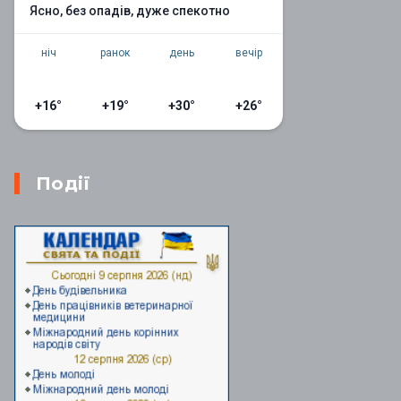
ясно, без опадів, дуже спекотно
ніч
ранок
день
вечір
+16°
+19°
+30°
+26°
Події