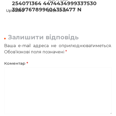
254071364 4474434999337530
3969767899604353477 N
Uploaded
2021-11-16
Залишити відповідь
Ваша e-mail адреса не оприлюднюватиметься.
Обов’язкові поля позначені
*
Коментар
*