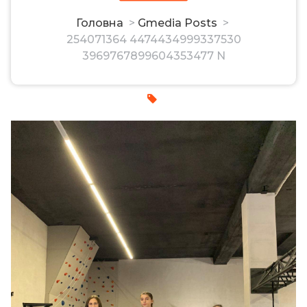
3969767899604353477 N
Головна
>
Gmedia Posts
>
254071364 4474434999337530
3969767899604353477 N
admin
16, Лис, 2021
0