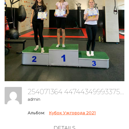
254071364 4474434999337530 3969767899604353477 N
admin
Альбом:
Кубок Ужгорода 2021
DETAILS