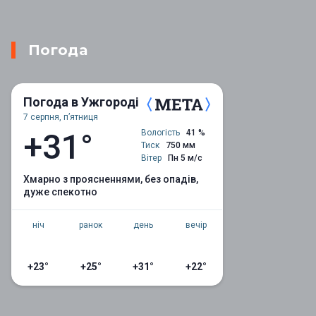
Погода
Погода в Ужгороді
7 серпня, пʼятниця
+31°
Вологість
41 %
Тиск
750 мм
Вітер
Пн 5 м/с
хмарно з проясненнями, без опадів,
дуже спекотно
ніч
ранок
день
вечір
+23°
+25°
+31°
+22°