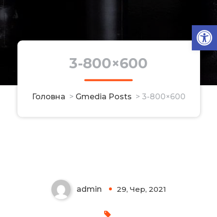
Ві
3-800×600
Головна
>
Gmedia Posts
>
3-800×600
3-800×600
admin
29, Чер, 2021
0