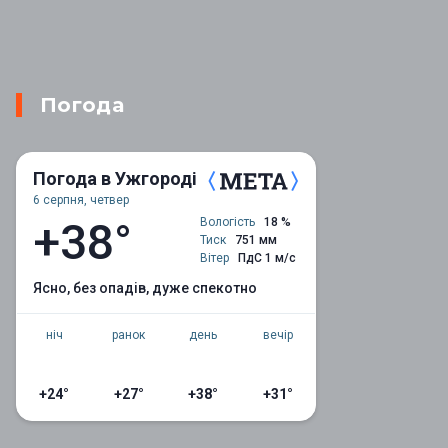
Погода
Погода в Ужгороді
6 серпня, четвер
+38°
Вологість
18 %
Тиск
751 мм
Вітер
ПдС 1 м/с
ясно, без опадів, дуже спекотно
ніч
ранок
день
вечір
+24°
+27°
+38°
+31°